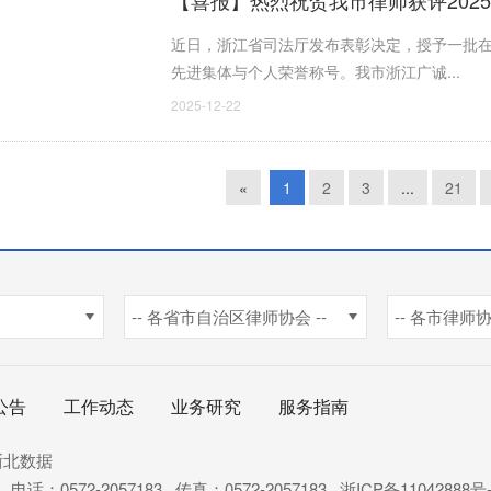
近日，浙江省司法厅发布表彰决定，授予一批
先进集体与个人荣誉称号。我市浙江广诚...
2025-12-22
«
1
2
3
...
21
-- 各省市自治区律师协会 --
-- 各市律师协
公告
工作动态
业务研究
服务指南
浙北数据
杭州新使生物科技
：0572-2057183 传真：0572-2057183
浙ICP备11042888号-