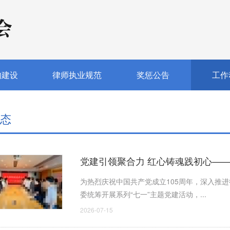
的建设
律师执业规范
奖惩公告
工作
态
党建引领聚合力 红心铸魂践初心—
105周年
为热烈庆祝中国共产党成立105周年，深入推
委统筹开展系列“七一”主题党建活动，...
2026-07-15