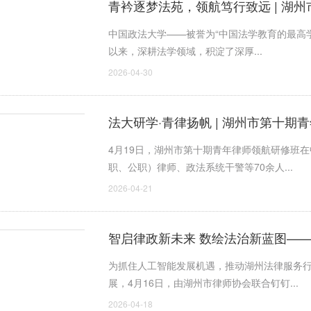
青衿逐梦法苑，领航笃行致远 | 湖
中国政法大学——被誉为“中国法学教育的最高学
以来，深耕法学领域，积淀了深厚...
2026-04-30
法大研学·青律扬帆 | 湖州市第十
4月19日，湖州市第十期青年律师领航研修班
职、公职）律师、政法系统干警等70余人...
2026-04-21
智启律政新未来 数绘法治新蓝图——
州钉峰会圆满举办
为抓住人工智能发展机遇，推动湖州法律服务
展，4月16日，由湖州市律师协会联合钉钉...
2026-04-18