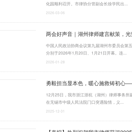
化园顺利召开。市律协分管副会长徐学民出...
2026-03-06
两会好声音｜湖州律师建言献策，光
中国人民政治协商会议第九届湖州市委员会第
分别于2026年1月20日、1月21日开幕。连...
2026-01-28
勇毅担当显本色，暖心施救铸初心—
杰出差途中见义勇为，紧急施救昏迷
12月25日，我市浙江浙杭（湖州）律师事务
在无锡市中级人民法院门口突遇险情，义...
2025-12-31
【喜报】热烈祝贺我市律师获评202