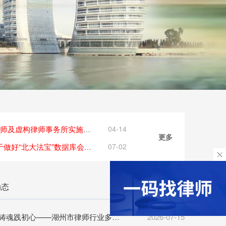
04-14
关于警惕不法分子冒充律师及虚构律师事务所实施诈骗的公告
更多
07-02
湖律协〔2025〕16号 关于做好“北大法宝”数据库会员账号发放使用 工作的通知
动态
党建引领聚合力 红心铸魂践初心——湖州市律师行业多彩党建活动献礼建党105周年
2026-07-15