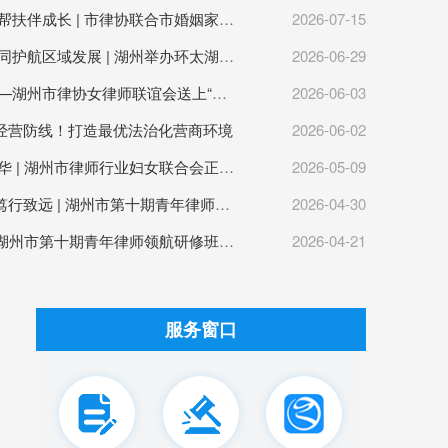
法心携手护青苗 精准帮扶伴成长 | 市律协联合市婚姻家庭协会赴湖州七中开展校园公益护航专项活动
2026-07-15
聚力法治赋能营商 协同护航区域发展 | 湖州举办环太湖依法治理与企业高质量发展峰会
2026-06-29
法润童心 护航成长——湖州市律协女律师联谊会送上“六一”法治大礼包
2026-06-03
经营防线！打造最优法治化营商环境
2026-06-02
巾帼心向党 法治绽芳华 | 湖州市律师行业妇女联合会正式成立！
2026-05-09
青衿逐梦法苑，领航笃行致远 | 湖州市第十期青年律师领航研修班圆满落幕
2026-04-30
法大研学·青律扬帆 | 湖州市第十期青年律师领航研修班在北京正式开班
2026-04-21
服务窗口