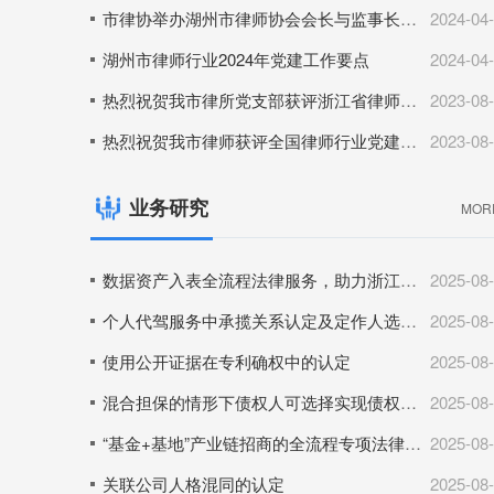
市律协举办湖州市律师协会会长与监事长工作交流会暨全市律所规范化管理提升和律师行业爱国主义教育部署会议
2024-04
湖州市律师行业2024年党建工作要点
2024-04
热烈祝贺我市律所党支部获评浙江省律师行业先进基层党组织
2023-08
热烈祝贺我市律师获评全国律师行业党建工作先进典型
2023-08
业务研究
MOR
数据资产入表全流程法律服务，助力浙江省援青项目首例文旅数据资产化及资产入表
2025-08
个人代驾服务中承揽关系认定及定作人选任过失责任边界探析
2025-08
使用公开证据在专利确权中的认定
2025-08
混合担保的情形下债权人可选择实现债权的方式以保障权利
2025-08
“基金+基地”产业链招商的全流程专项法律服务
2025-08
关联公司人格混同的认定
2025-08